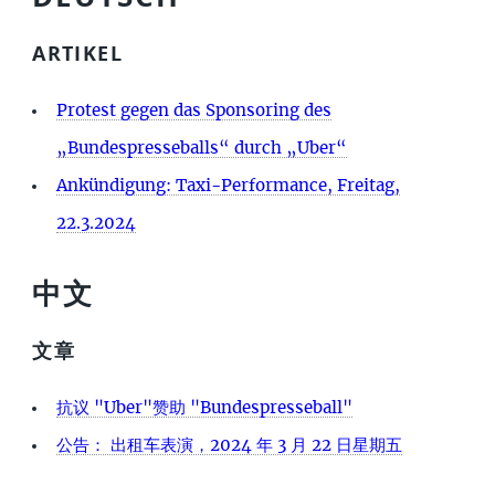
ARTIKEL
Protest gegen das Sponsoring des
„Bundespresseballs“ durch „Uber“
Ankündigung: Taxi-Performance, Freitag,
22.3.2024
中文
文章
抗议 "Uber"赞助 "Bundespresseball"
公告： 出租车表演，2024 年 3 月 22 日星期五